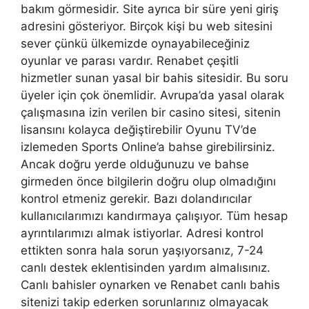
bakım görmesidir. Site ayrıca bir süre yeni giriş
adresini gösteriyor. Birçok kişi bu web sitesini
sever çünkü ülkemizde oynayabileceğiniz
oyunlar ve parası vardır. Renabet çeşitli
hizmetler sunan yasal bir bahis sitesidir. Bu soru
üyeler için çok önemlidir. Avrupa’da yasal olarak
çalışmasına izin verilen bir casino sitesi, sitenin
lisansını kolayca değiştirebilir Oyunu TV’de
izlemeden Sports Online’a bahse girebilirsiniz.
Ancak doğru yerde olduğunuzu ve bahse
girmeden önce bilgilerin doğru olup olmadığını
kontrol etmeniz gerekir. Bazı dolandırıcılar
kullanıcılarımızı kandırmaya çalışıyor. Tüm hesap
ayrıntılarımızı almak istiyorlar. Adresi kontrol
ettikten sonra hala sorun yaşıyorsanız, 7-24
canlı destek eklentisinden yardım almalısınız.
Canlı bahisler oynarken ve Renabet canlı bahis
sitenizi takip ederken sorunlarınız olmayacak