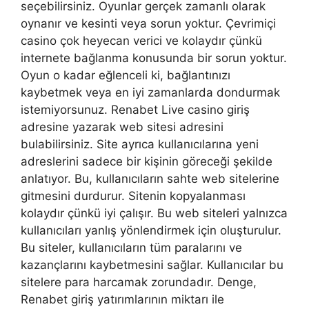
seçebilirsiniz. Oyunlar gerçek zamanlı olarak
oynanır ve kesinti veya sorun yoktur. Çevrimiçi
casino çok heyecan verici ve kolaydır çünkü
internete bağlanma konusunda bir sorun yoktur.
Oyun o kadar eğlenceli ki, bağlantınızı
kaybetmek veya en iyi zamanlarda dondurmak
istemiyorsunuz. Renabet Live casino giriş
adresine yazarak web sitesi adresini
bulabilirsiniz. Site ayrıca kullanıcılarına yeni
adreslerini sadece bir kişinin göreceği şekilde
anlatıyor. Bu, kullanıcıların sahte web sitelerine
gitmesini durdurur. Sitenin kopyalanması
kolaydır çünkü iyi çalışır. Bu web siteleri yalnızca
kullanıcıları yanlış yönlendirmek için oluşturulur.
Bu siteler, kullanıcıların tüm paralarını ve
kazançlarını kaybetmesini sağlar. Kullanıcılar bu
sitelere para harcamak zorundadır. Denge,
Renabet giriş yatırımlarının miktarı ile