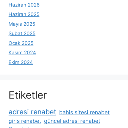
Haziran 2026
Haziran 2025
Mayıs 2025
Şubat 2025
Ocak 2025
Kasım 2024
Ekim 2024
Etiketler
adresi renabet
bahis sitesi renabet
giris renabet
güncel adresi renabet