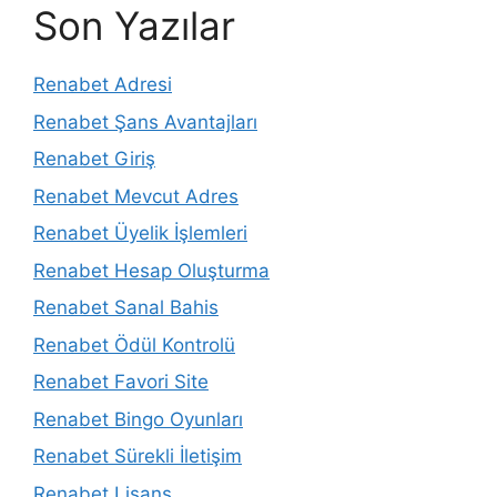
Son Yazılar
Renabet Adresi
Renabet Şans Avantajları
Renabet Giriş
Renabet Mevcut Adres
Renabet Üyelik İşlemleri
Renabet Hesap Oluşturma
Renabet Sanal Bahis
Renabet Ödül Kontrolü
Renabet Favori Site
Renabet Bingo Oyunları
Renabet Sürekli İletişim
Renabet Lisans