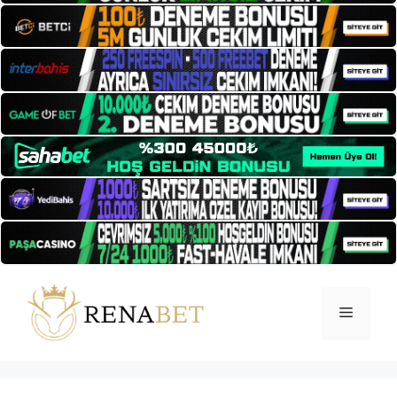
İçeriğe
atla
Menü