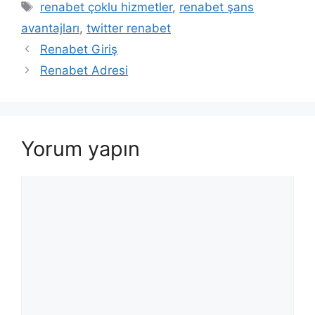
Etiketler
renabet çoklu hizmetler
,
renabet şans
avantajları
,
twitter renabet
Renabet Giriş
Renabet Adresi
Yorum yapın
Yorum