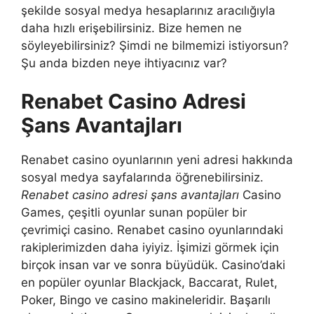
şekilde sosyal medya hesaplarınız aracılığıyla
daha hızlı erişebilirsiniz. Bize hemen ne
söyleyebilirsiniz? Şimdi ne bilmemizi istiyorsun?
Şu anda bizden neye ihtiyacınız var?
Renabet Casino Adresi
Şans Avantajları
Renabet casino oyunlarının yeni adresi hakkında
sosyal medya sayfalarında öğrenebilirsiniz.
Renabet casino adresi şans avantajları
Casino
Games, çeşitli oyunlar sunan popüler bir
çevrimiçi casino. Renabet casino oyunlarındaki
rakiplerimizden daha iyiyiz. İşimizi görmek için
birçok insan var ve sonra büyüdük. Casino’daki
en popüler oyunlar Blackjack, Baccarat, Rulet,
Poker, Bingo ve casino makineleridir. Başarılı