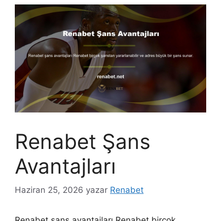
Renabet Şans
Avantajları
Haziran 25, 2026
yazar
Renabet
Renabet şans avantajları Renabet birçok