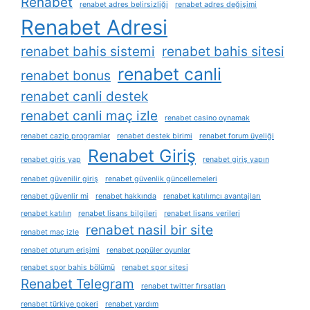
Renabet
renabet adres belirsizliği
renabet adres değişimi
Renabet Adresi
renabet bahis sistemi
renabet bahis sitesi
renabet canli
renabet bonus
renabet canli destek
renabet canli maç izle
renabet casino oynamak
renabet cazip programlar
renabet destek birimi
renabet forum üyeliği
Renabet Giriş
renabet giris yap
renabet giriş yapın
renabet güvenilir giriş
renabet güvenlik güncellemeleri
renabet güvenlir mi
renabet hakkında
renabet katılımcı avantajları
renabet katılın
renabet lisans bilgileri
renabet lisans verileri
renabet nasil bir site
renabet maç izle
renabet oturum erişimi
renabet popüler oyunlar
renabet spor bahis bölümü
renabet spor sitesi
Renabet Telegram
renabet twitter fırsatları
renabet türkiye pokeri
renabet yardım