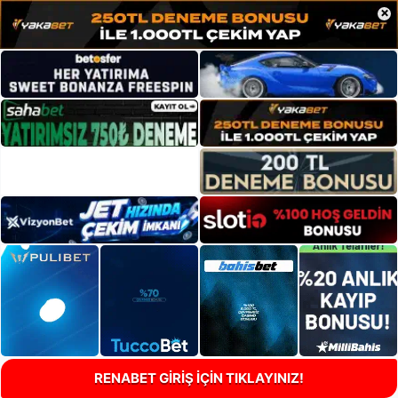
×
RENABET GİRİŞ İÇİN TIKLAYINIZ!