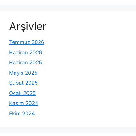
Arşivler
Temmuz 2026
Haziran 2026
Haziran 2025
Mayıs 2025
Şubat 2025
Ocak 2025
Kasım 2024
Ekim 2024