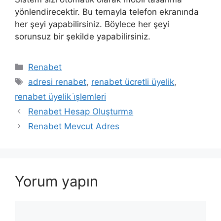
yönlendirecektir. Bu temayla telefon ekranında
her şeyi yapabilirsiniz. Böylece her şeyi
sorunsuz bir şekilde yapabilirsiniz.
Kategoriler
Renabet
Etiketler
adresi renabet
,
renabet ücretli üyelik
,
renabet üyelik i̇şlemleri
Renabet Hesap Oluşturma
Renabet Mevcut Adres
Yorum yapın
Yorum