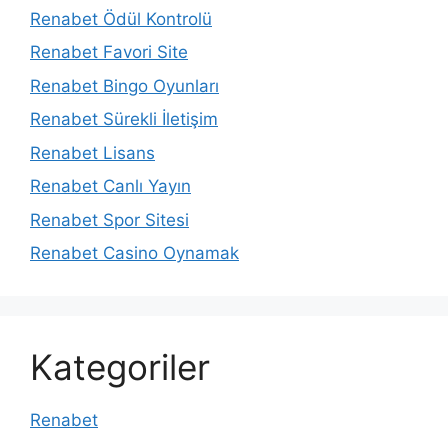
Renabet Ödül Kontrolü
Renabet Favori Site
Renabet Bingo Oyunları
Renabet Sürekli İletişim
Renabet Lisans
Renabet Canlı Yayın
Renabet Spor Sitesi
Renabet Casino Oynamak
Kategoriler
Renabet