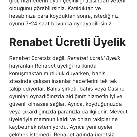
gibi, hizmetlerin oyun çeşitliliği açısından yeterli
olduğunu görebilirsiniz. Katıldıktan ve
hesabınıza para koyduktan sonra, istediğiniz
oyunu 7-24 saat boyunca oynayabilirsiniz.
Renabet Ücretli Üyelik
Renabet ücretsiz değil.
Renabet ücretli üyelik
hayranları Renabet üyeliği hakkında
konuşmaktan mutluluk duyarken, bahis
sitesinde çalışan insanlar hedeflerini tek tek
takip ediyorlar. Bahis şirketi, bahis veya Casino
oyunları oynadığınızda aldığınız hizmetin iyi ve
güvenli olmasını sağlar. Ayrıca, koyduğunuzda
veya çıkardığınızda paranızla da ilgilenir. Mevcut
üyeleriyle memnun kaldı ve onları rakiplerine
kaybetmek istemiyordu. Ayrıca yeni üyeler
çekmek istemedi. Renabet adında ücretsiz