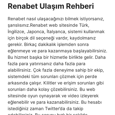
Renabet Ulaşım Rehberi
Renabet nasıl ulaşacağınızı bilmek istiyorsanız,
şanslısınız.Renabet web sitesinde Türk,
İngilizce, Japonca, İtalyanca, sistemi kullanmak
için birçok dil seçeneği vardır, kaydolmanız
gerekir. Birkaç dakikalık işlemden sonra
eğlenmeye ve para kazanmaya başlayabilirsiniz.
Bu hizmet başka bir hizmetle birlikte gelir. Daha
fazla para yatırırsanız daha fazla para
alabilirsiniz. Çok fazla deneyime sahip bir ekip,
sistemdeki tüm sorunları çözmek için perde
arkasında çalışır. Kilitler ve erişim sorunları gibi
sorunları daha kolay çözebilirsiniz. Bu web
sitesinde oyun oynayarak ve video izleyerek
eğlenebilir ve para kazanabilirsiniz. Bu hesabı
istediğiniz zaman Twitter’da da takip