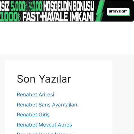
Son Yazılar
Renabet Adresi
Renabet Şans Avantajları
Renabet Giriş
Renabet Mevcut Adres