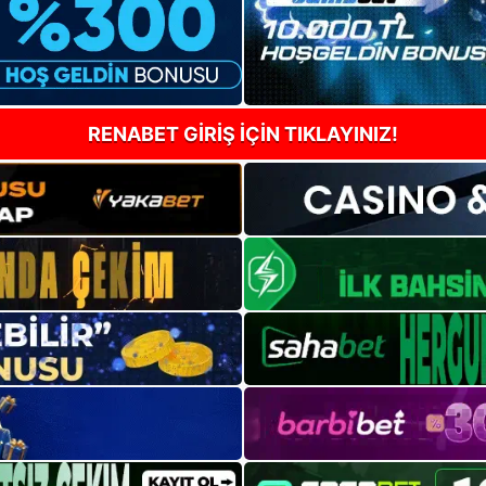
RENABET GİRİŞ İÇİN TIKLAYINIZ!