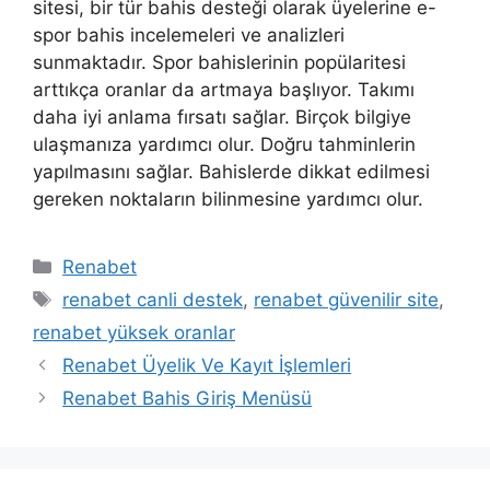
sitesi, bir tür bahis desteği olarak üyelerine e-
spor bahis incelemeleri ve analizleri
sunmaktadır. Spor bahislerinin popülaritesi
arttıkça oranlar da artmaya başlıyor. Takımı
daha iyi anlama fırsatı sağlar. Birçok bilgiye
ulaşmanıza yardımcı olur. Doğru tahminlerin
yapılmasını sağlar. Bahislerde dikkat edilmesi
gereken noktaların bilinmesine yardımcı olur.
Kategoriler
Renabet
Etiketler
renabet canli destek
,
renabet güvenilir site
,
renabet yüksek oranlar
Renabet Üyelik Ve Kayıt İşlemleri
Renabet Bahis Giriş Menüsü