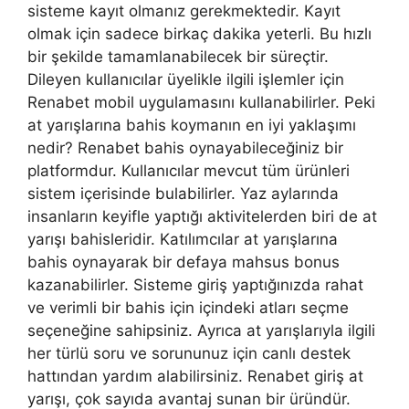
sisteme kayıt olmanız gerekmektedir. Kayıt
olmak için sadece birkaç dakika yeterli. Bu hızlı
bir şekilde tamamlanabilecek bir süreçtir.
Dileyen kullanıcılar üyelikle ilgili işlemler için
Renabet mobil uygulamasını kullanabilirler. Peki
at yarışlarına bahis koymanın en iyi yaklaşımı
nedir? Renabet bahis oynayabileceğiniz bir
platformdur. Kullanıcılar mevcut tüm ürünleri
sistem içerisinde bulabilirler. Yaz aylarında
insanların keyifle yaptığı aktivitelerden biri de at
yarışı bahisleridir. Katılımcılar at yarışlarına
bahis oynayarak bir defaya mahsus bonus
kazanabilirler. Sisteme giriş yaptığınızda rahat
ve verimli bir bahis için içindeki atları seçme
seçeneğine sahipsiniz. Ayrıca at yarışlarıyla ilgili
her türlü soru ve sorununuz için canlı destek
hattından yardım alabilirsiniz. Renabet giriş at
yarışı, çok sayıda avantaj sunan bir üründür.