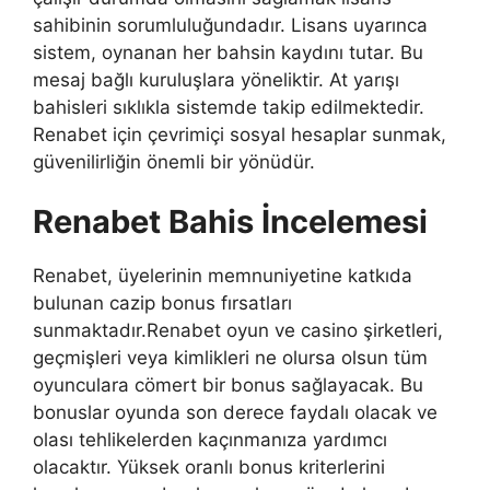
sahibinin sorumluluğundadır. Lisans uyarınca
sistem, oynanan her bahsin kaydını tutar. Bu
mesaj bağlı kuruluşlara yöneliktir. At yarışı
bahisleri sıklıkla sistemde takip edilmektedir.
Renabet için çevrimiçi sosyal hesaplar sunmak,
güvenilirliğin önemli bir yönüdür.
Renabet Bahis İncelemesi
Renabet, üyelerinin memnuniyetine katkıda
bulunan cazip bonus fırsatları
sunmaktadır.Renabet oyun ve casino şirketleri,
geçmişleri veya kimlikleri ne olursa olsun tüm
oyunculara cömert bir bonus sağlayacak. Bu
bonuslar oyunda son derece faydalı olacak ve
olası tehlikelerden kaçınmanıza yardımcı
olacaktır. Yüksek oranlı bonus kriterlerini