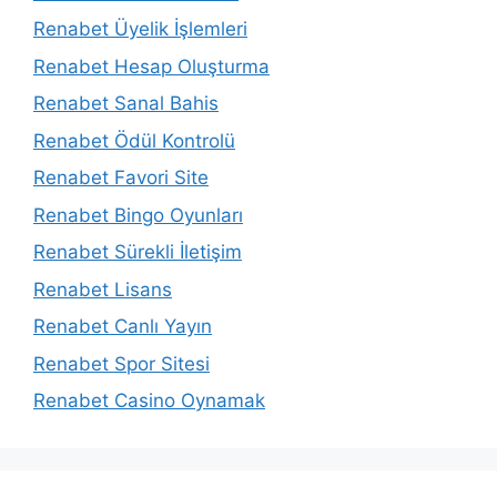
Renabet Üyelik İşlemleri
Renabet Hesap Oluşturma
Renabet Sanal Bahis
Renabet Ödül Kontrolü
Renabet Favori Site
Renabet Bingo Oyunları
Renabet Sürekli İletişim
Renabet Lisans
Renabet Canlı Yayın
Renabet Spor Sitesi
Renabet Casino Oynamak