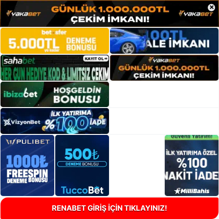
×
RENABET GİRİŞ İÇİN TIKLAYINIZ!