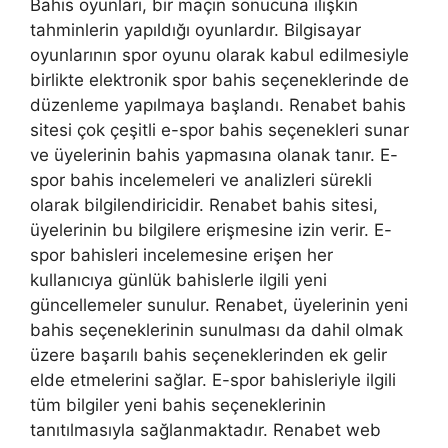
Bahis oyunları, bir maçın sonucuna ilişkin
tahminlerin yapıldığı oyunlardır. Bilgisayar
oyunlarının spor oyunu olarak kabul edilmesiyle
birlikte elektronik spor bahis seçeneklerinde de
düzenleme yapılmaya başlandı. Renabet bahis
sitesi çok çeşitli e-spor bahis seçenekleri sunar
ve üyelerinin bahis yapmasına olanak tanır. E-
spor bahis incelemeleri ve analizleri sürekli
olarak bilgilendiricidir. Renabet bahis sitesi,
üyelerinin bu bilgilere erişmesine izin verir. E-
spor bahisleri incelemesine erişen her
kullanıcıya günlük bahislerle ilgili yeni
güncellemeler sunulur. Renabet, üyelerinin yeni
bahis seçeneklerinin sunulması da dahil olmak
üzere başarılı bahis seçeneklerinden ek gelir
elde etmelerini sağlar. E-spor bahisleriyle ilgili
tüm bilgiler yeni bahis seçeneklerinin
tanıtılmasıyla sağlanmaktadır. Renabet web