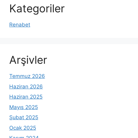
Kategoriler
Renabet
Arşivler
Temmuz 2026
Haziran 2026
Haziran 2025
Mayıs 2025
Şubat 2025
Ocak 2025