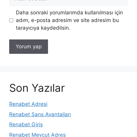
sitesi
Daha sonraki yorumlarımda kullanılması için
adım, e-posta adresim ve site adresim bu
tarayıcıya kaydedilsin.
Son Yazılar
Renabet Adresi
Renabet Şans Avantajları
Renabet Giriş
Renabet Mevcut Adres