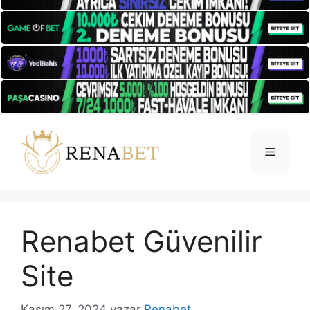
İçeriğe
atla
Menü
Renabet Güvenilir
Site
Kasım 27, 2024
yazar
Renabet