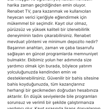
harika zaman geçirdiğinden emin oluyor.
Renabet TV, para kazanmak ve kullanıcıları
heyecan verici içeriğiyle eğlendirmek için
mükemmel bir seçimdir. Kayıt olur olmaz,
pürüzsüz ve yüksek kaliteli bir izlenebilirlik
deneyiminin tadını çıkarabilirsiniz. Renabet
mevduat yöntemi ve minimum depozito nedir?
Başarının anahtarı, zaman ve çaba tasarrufu
sağlayan en güncel programlarda memnuniyet
bulmaktır. Ekibimiz yolun her adımında size
yardımcı olmak için burada, böylece yatırım
yolculuğunuzda kendinden emin ve
desteklenebilirsiniz. Güvenilir bir bahis sitesine
bahis koyduğunuzda, tüm kazançlarınız
herhangi bir gecikmeden doğrudan hesabınıza
aktarılır. En düşük seviyelerde bile programları
sorunsuz ve verimli bir şekilde çalıştırmanıza
yardımcı olur. Kayıt sırasında lisans dosyalarının