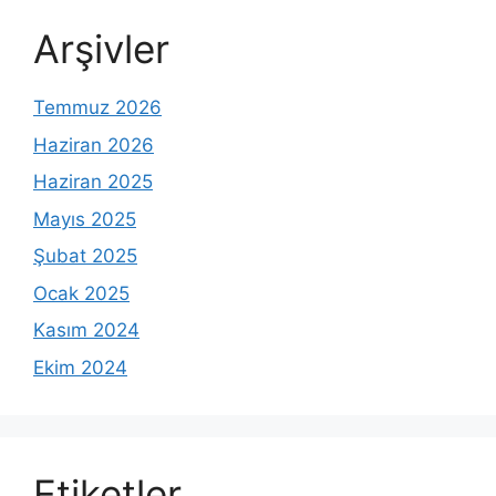
Arşivler
Temmuz 2026
Haziran 2026
Haziran 2025
Mayıs 2025
Şubat 2025
Ocak 2025
Kasım 2024
Ekim 2024
Etiketler