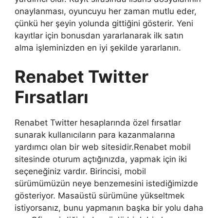
onaylanması, oyuncuyu her zaman mutlu eder,
çünkü her şeyin yolunda gittiğini gösterir. Yeni
kayıtlar için bonusdan yararlanarak ilk satın
alma işleminizden en iyi şekilde yararlanın.
Renabet Twitter
Fırsatları
Renabet Twitter hesaplarında özel fırsatlar
sunarak kullanıcıların para kazanmalarına
yardımcı olan bir web sitesidir.Renabet mobil
sitesinde oturum açtığınızda, yapmak için iki
seçeneğiniz vardır. Birincisi, mobil
sürümümüzün neye benzemesini istediğimizde
gösteriyor. Masaüstü sürümüne yükseltmek
istiyorsanız, bunu yapmanın başka bir yolu daha