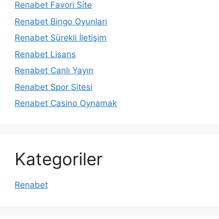
Renabet Favori Site
Renabet Bingo Oyunları
Renabet Sürekli İletişim
Renabet Lisans
Renabet Canlı Yayın
Renabet Spor Sitesi
Renabet Casino Oynamak
Kategoriler
Renabet