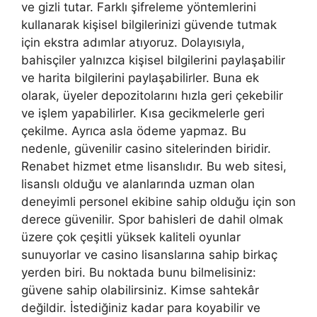
ve gizli tutar. Farklı şifreleme yöntemlerini
kullanarak kişisel bilgilerinizi güvende tutmak
için ekstra adımlar atıyoruz. Dolayısıyla,
bahisçiler yalnızca kişisel bilgilerini paylaşabilir
ve harita bilgilerini paylaşabilirler. Buna ek
olarak, üyeler depozitolarını hızla geri çekebilir
ve işlem yapabilirler. Kısa gecikmelerle geri
çekilme. Ayrıca asla ödeme yapmaz. Bu
nedenle, güvenilir casino sitelerinden biridir.
Renabet hizmet etme lisanslıdır. Bu web sitesi,
lisanslı olduğu ve alanlarında uzman olan
deneyimli personel ekibine sahip olduğu için son
derece güvenilir. Spor bahisleri de dahil olmak
üzere çok çeşitli yüksek kaliteli oyunlar
sunuyorlar ve casino lisanslarına sahip birkaç
yerden biri. Bu noktada bunu bilmelisiniz:
güvene sahip olabilirsiniz. Kimse sahtekâr
değildir. İstediğiniz kadar para koyabilir ve