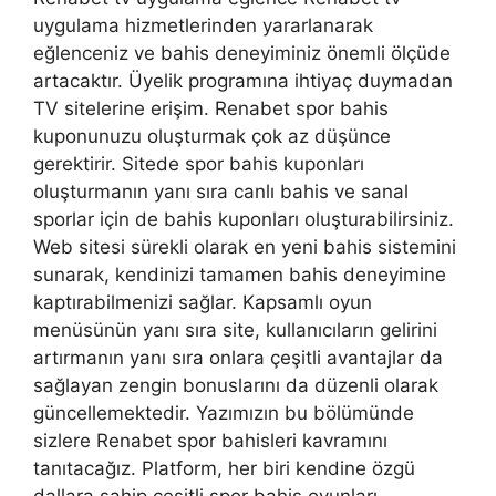
uygulama hizmetlerinden yararlanarak
eğlenceniz ve bahis deneyiminiz önemli ölçüde
artacaktır. Üyelik programına ihtiyaç duymadan
TV sitelerine erişim. Renabet spor bahis
kuponunuzu oluşturmak çok az düşünce
gerektirir. Sitede spor bahis kuponları
oluşturmanın yanı sıra canlı bahis ve sanal
sporlar için de bahis kuponları oluşturabilirsiniz.
Web sitesi sürekli olarak en yeni bahis sistemini
sunarak, kendinizi tamamen bahis deneyimine
kaptırabilmenizi sağlar. Kapsamlı oyun
menüsünün yanı sıra site, kullanıcıların gelirini
artırmanın yanı sıra onlara çeşitli avantajlar da
sağlayan zengin bonuslarını da düzenli olarak
güncellemektedir. Yazımızın bu bölümünde
sizlere Renabet spor bahisleri kavramını
tanıtacağız. Platform, her biri kendine özgü