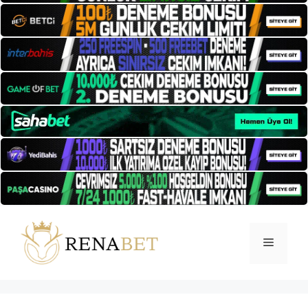
İçeriğe
atla
Menü