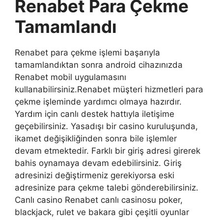
Renabet Para Çekme
Tamamlandı
Renabet para çekme işlemi başarıyla
tamamlandıktan sonra android cihazınızda
Renabet mobil uygulamasını
kullanabilirsiniz.Renabet müşteri hizmetleri para
çekme işleminde yardımcı olmaya hazırdır.
Yardım için canlı destek hattıyla iletişime
geçebilirsiniz. Yasadışı bir casino kuruluşunda,
ikamet değişikliğinden sonra bile işlemler
devam etmektedir. Farklı bir giriş adresi girerek
bahis oynamaya devam edebilirsiniz. Giriş
adresinizi değiştirmeniz gerekiyorsa eski
adresinize para çekme talebi gönderebilirsiniz.
Canlı casino Renabet canlı casinosu poker,
blackjack, rulet ve bakara gibi çeşitli oyunlar