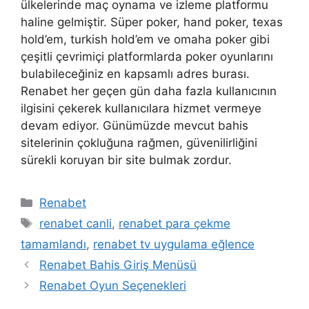
ülkelerinde maç oynama ve izleme platformu
haline gelmiştir. Süper poker, hand poker, texas
hold’em, turkish hold’em ve omaha poker gibi
çeşitli çevrimiçi platformlarda poker oyunlarını
bulabileceğiniz en kapsamlı adres burası.
Renabet her geçen gün daha fazla kullanıcının
ilgisini çekerek kullanıcılara hizmet vermeye
devam ediyor. Günümüzde mevcut bahis
sitelerinin çokluğuna rağmen, güvenilirliğini
sürekli koruyan bir site bulmak zordur.
Kategoriler
Renabet
Etiketler
renabet canli
,
renabet para çekme
tamamlandı
,
renabet tv uygulama eğlence
Renabet Bahis Giriş Menüsü
Renabet Oyun Seçenekleri