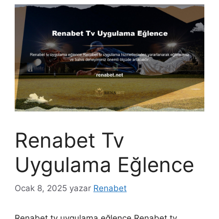
Renabet Tv
Uygulama Eğlence
Ocak 8, 2025
yazar
Renabet
Renabet tv uygulama eğlence Renabet tv