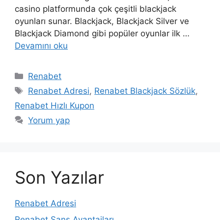
casino platformunda çok çeşitli blackjack
oyunları sunar. Blackjack, Blackjack Silver ve
Blackjack Diamond gibi popüler oyunlar ilk …
Devamını oku
Kategoriler
Renabet
Etiketler
Renabet Adresi
,
Renabet Blackjack Sözlük
,
Renabet Hızlı Kupon
Yorum yap
Son Yazılar
Renabet Adresi
Renabet Şans Avantajları