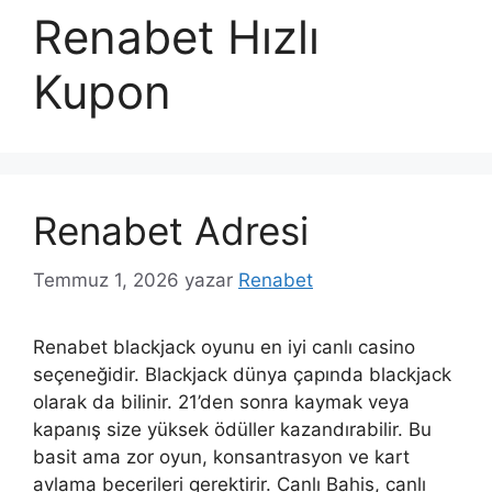
Renabet Hızlı
Kupon
Renabet Adresi
Temmuz 1, 2026
yazar
Renabet
Renabet blackjack oyunu en iyi canlı casino
seçeneğidir. Blackjack dünya çapında blackjack
olarak da bilinir. 21’den sonra kaymak veya
kapanış size yüksek ödüller kazandırabilir. Bu
basit ama zor oyun, konsantrasyon ve kart
avlama becerileri gerektirir. Canlı Bahis, canlı