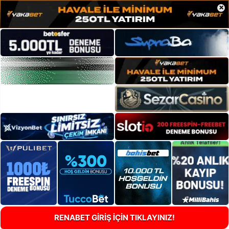
×
RENABET GİRİŞ İÇİN TIKLAYINIZ!