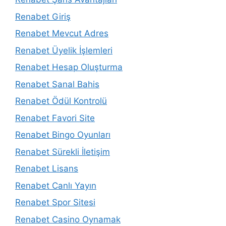
Renabet Giriş
Renabet Mevcut Adres
Renabet Üyelik İşlemleri
Renabet Hesap Oluşturma
Renabet Sanal Bahis
Renabet Ödül Kontrolü
Renabet Favori Site
Renabet Bingo Oyunları
Renabet Sürekli İletişim
Renabet Lisans
Renabet Canlı Yayın
Renabet Spor Sitesi
Renabet Casino Oynamak