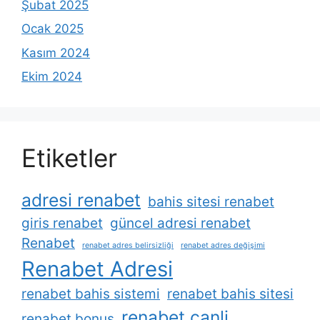
Şubat 2025
Ocak 2025
Kasım 2024
Ekim 2024
Etiketler
adresi renabet
bahis sitesi renabet
giris renabet
güncel adresi renabet
Renabet
renabet adres belirsizliği
renabet adres değişimi
Renabet Adresi
renabet bahis sistemi
renabet bahis sitesi
renabet canli
renabet bonus