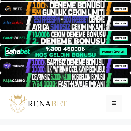
İçeriğe
atla
Menü