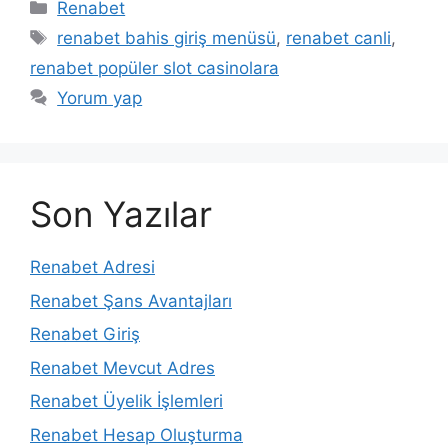
Kategoriler
Renabet
Etiketler
renabet bahis giriş menüsü
,
renabet canli
,
renabet popüler slot casinolara
Yorum yap
Son Yazılar
Renabet Adresi
Renabet Şans Avantajları
Renabet Giriş
Renabet Mevcut Adres
Renabet Üyelik İşlemleri
Renabet Hesap Oluşturma