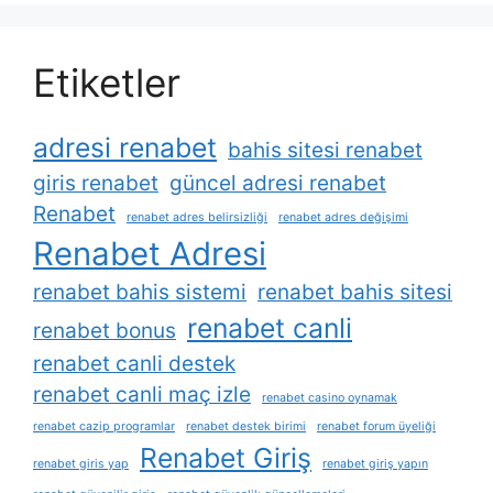
Etiketler
adresi renabet
bahis sitesi renabet
giris renabet
güncel adresi renabet
Renabet
renabet adres belirsizliği
renabet adres değişimi
Renabet Adresi
renabet bahis sistemi
renabet bahis sitesi
renabet canli
renabet bonus
renabet canli destek
renabet canli maç izle
renabet casino oynamak
renabet cazip programlar
renabet destek birimi
renabet forum üyeliği
Renabet Giriş
renabet giris yap
renabet giriş yapın