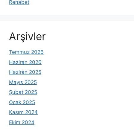
Renabet
Arşivler
Temmuz 2026
Haziran 2026
Haziran 2025
Mayıs 2025
Şubat 2025
Ocak 2025
Kasım 2024
Ekim 2024