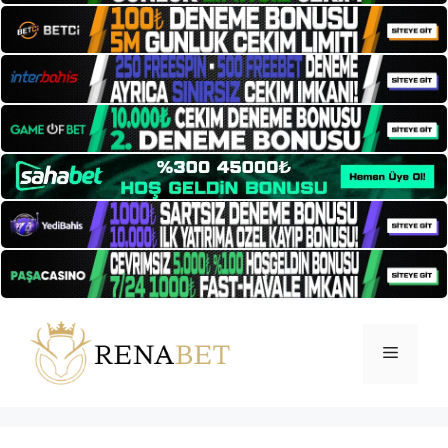
İçeriğe
atla
Menü