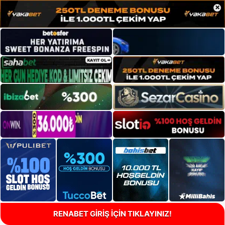
×
RENABET GİRİŞ İÇİN TIKLAYINIZ!