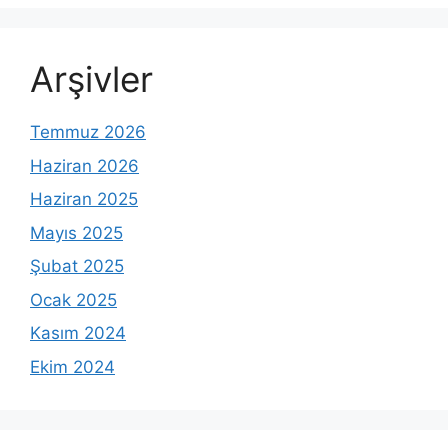
Arşivler
Temmuz 2026
Haziran 2026
Haziran 2025
Mayıs 2025
Şubat 2025
Ocak 2025
Kasım 2024
Ekim 2024