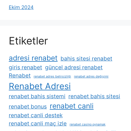
Ekim 2024
Etiketler
adresi renabet
bahis sitesi renabet
giris renabet
güncel adresi renabet
Renabet
renabet adres belirsizliği
renabet adres değişimi
Renabet Adresi
renabet bahis sistemi
renabet bahis sitesi
renabet canli
renabet bonus
renabet canli destek
renabet canli maç izle
renabet casino oynamak