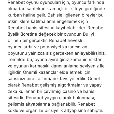
Renabet oyunu oyuncuları için, oyuncu farkında
olmadan sahtekarlık amaçlı bir siteye girdiğinde
kurban haline gelir. Bahisle ilgilenen bireyler bu
etkinliklere katılmalarını engellemek için
Renabet bahis sitesine kayıt olabilirler. Renabet
üyelik ücretine değecek bir oyundur. Bu iyi
bilinen bir gerçektir. Renabet hevesli
oyunculardır ve potansiyel kazancınızın
boyutunu yalnızca siz gerçekten anlayabilirsiniz.
Temelde bu, oyuna ayırdığınız zamanın miktarı
ve oyunun karmaşıklıklarını anlama seviyeniz ile
ilgilidir. Önemli kazançlar elde etmek için
şansınızı biraz artırmanız tavsiye edilir. Genel
olarak Renabet gelişmiş algoritmalar ve yapay
zeka kullanan bir çevrimiçi casino ve bahis
sitesidir. Renabet yaygın olarak bulunması,
gelişmiş altyapılarına bağlanabilir. Renabet
köklü ve organize bir üyelik altyapısına sahiptir.