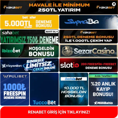
×
RENABET GİRİŞ İÇİN TIKLAYINIZ!