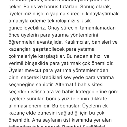
çeker. Bahis ve bonus tutarları. Sonuç olarak,
üyelerimizin işlem yapma sürecini kolaylaştırmak
amacıyla ödeme teknolojimizi sık sık
güncelleyebiliriz. Onay sürecini tamamlamadan
önce üyelerin para yatırma yöntemlerini
öğrenmeleri avantajlıdır. Katılımcılar, bahisleri ve
kazançları şaşırtabilecek para yatırma
çökmeleriyle karşılaştılar. Bu nedenle hızlı ve
verimli bir şekilde para yatırmak çok önemlidir.
Üyeler mevcut para yatırma yöntemlerinden
birini seçerek istedikleri seviyede para yatırma
seçeneğine sahiptir. Alternatif bahis sitesi
seçerken istisnalara ve bahis kategorilerine göre
üyelere sunulan bonus yüzdelerinin dikkate
alınması önemlidir. Bu bonuslar: Üyelerin ek
kazanç elde etmesini sağladığı için bu çok
önemlidir. Ana sayfanın üst kısmında yer alan