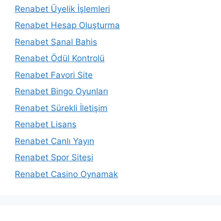
Renabet Üyelik İşlemleri
Renabet Hesap Oluşturma
Renabet Sanal Bahis
Renabet Ödül Kontrolü
Renabet Favori Site
Renabet Bingo Oyunları
Renabet Sürekli İletişim
Renabet Lisans
Renabet Canlı Yayın
Renabet Spor Sitesi
Renabet Casino Oynamak