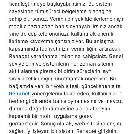
ticarileştirmeye başlayabilirsiniz. Bu sistem
sayesinde tüm süreci belgeleme olanağına
sahip olursunuz. Verimli bir şekilde ilerlemek için
mobil cihazınızdan bahis oynayabilirsiniz ancak
yine de cep telefonunuzu kullanarak önemli
ilerleme kaydetme şansınız var. Bu anlaşma
kapsamında faaliyetinizin verimliliğini artıracak
Renabet yararlanma imkanına sahipsiniz. Genel
seviyelerin ve sistemlerin her zaman sitenin
aktif alanına girerek bildirim süreçlerini aynı
sırayla tetiklediğini unutmamak önemlidir. Bu
bağlamda yeni bir web sitesi, güncellenen site
Renabet
yönergelerini takip eden, kullanıcıların
herhangi bir anda bahis oynamasına ve mevcut
durumu değerlendirmesine olanak tanıyan
kapsamlı bir mobil uygulama görevi
görmektedir. Sonuç olarak, web sitesine erişim
sağlar. İyi işleyen bir sistem Renabet girişinin