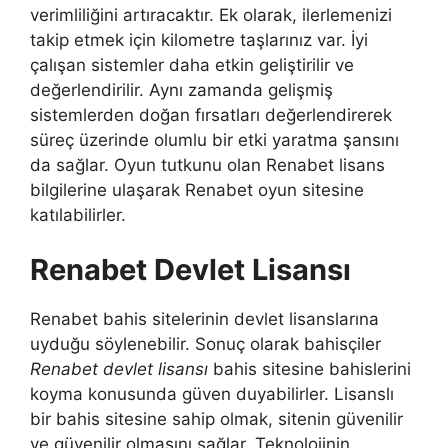
verimliliğini artıracaktır. Ek olarak, ilerlemenizi
takip etmek için kilometre taşlarınız var. İyi
çalışan sistemler daha etkin geliştirilir ve
değerlendirilir. Aynı zamanda gelişmiş
sistemlerden doğan fırsatları değerlendirerek
süreç üzerinde olumlu bir etki yaratma şansını
da sağlar. Oyun tutkunu olan Renabet lisans
bilgilerine ulaşarak Renabet oyun sitesine
katılabilirler.
Renabet Devlet Lisansı
Renabet bahis sitelerinin devlet lisanslarına
uyduğu söylenebilir. Sonuç olarak bahisçiler
Renabet devlet lisansı
bahis sitesine bahislerini
koyma konusunda güven duyabilirler. Lisanslı
bir bahis sitesine sahip olmak, sitenin güvenilir
ve güvenilir olmasını sağlar. Teknolojinin