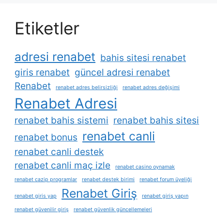
Etiketler
adresi renabet
bahis sitesi renabet
giris renabet
güncel adresi renabet
Renabet
renabet adres belirsizliği
renabet adres değişimi
Renabet Adresi
renabet bahis sistemi
renabet bahis sitesi
renabet canli
renabet bonus
renabet canli destek
renabet canli maç izle
renabet casino oynamak
renabet cazip programlar
renabet destek birimi
renabet forum üyeliği
Renabet Giriş
renabet giris yap
renabet giriş yapın
renabet güvenilir giriş
renabet güvenlik güncellemeleri