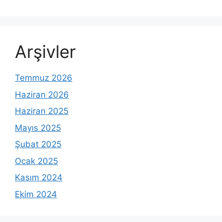
Arşivler
Temmuz 2026
Haziran 2026
Haziran 2025
Mayıs 2025
Şubat 2025
Ocak 2025
Kasım 2024
Ekim 2024