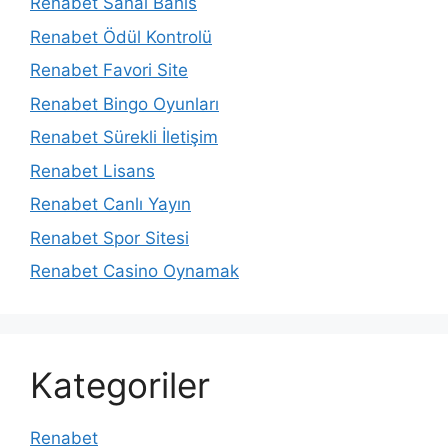
Renabet Sanal Bahis
Renabet Ödül Kontrolü
Renabet Favori Site
Renabet Bingo Oyunları
Renabet Sürekli İletişim
Renabet Lisans
Renabet Canlı Yayın
Renabet Spor Sitesi
Renabet Casino Oynamak
Kategoriler
Renabet