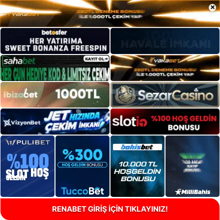
×
RENABET GİRİŞ İÇİN TIKLAYINIZ!