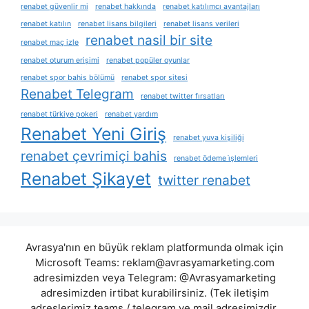
renabet güvenlir mi
renabet hakkında
renabet katılımcı avantajları
renabet katılın
renabet lisans bilgileri
renabet lisans verileri
renabet nasil bir site
renabet maç izle
renabet oturum erişimi
renabet popüler oyunlar
renabet spor bahis bölümü
renabet spor sitesi
Renabet Telegram
renabet twitter fırsatları
renabet türkiye pokeri
renabet yardım
Renabet Yeni Giriş
renabet yuva kişiliği
renabet çevrimiçi bahis
renabet ödeme i̇şlemleri
Renabet Şikayet
twitter renabet
Avrasya'nın en büyük reklam platformunda olmak için
Microsoft Teams:
reklam@avrasyamarketing.com
adresimizden veya Telegram: @Avrasyamarketing
adresimizden irtibat kurabilirsiniz. (Tek iletişim
adreslerimiz teams / telegram ve mail adresimizdir.